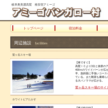
岐阜奥美濃高鷲 格安宿アミーゴ
トップページ
宿泊料金
周辺施設
facilities
鷲ヶ岳スキー場
【車ですぐ】
高鷲ＩＣより3分と抜群の
400ｍのワイドバーンが
半、急斜面に手強いコース
ている。また眺望も素晴らし
る大パノラマが広がる。
鷲ヶ岳スキー場のサイト
ホワイトピアたかす
【車で約10分】