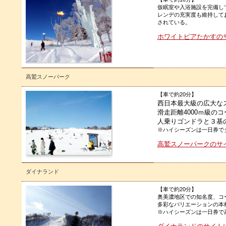
仮眠室や入浴施設を完備し
レンデの充実度も維持して
されている。
ホワイトピアたかすのサ
高鷲スノーパーク
【車で約20分】
西日本最大級の広大な
滑走距離4000ｍ級の
人乗りゴンドラと３基
※ハイシーズンは一日券で
高鷲スノーパークのサイ
ダイナランド
【車で約20分】
奥美濃地区での知名度、コ
多彩なバリエーションの本
※ハイシーズンは一日券で