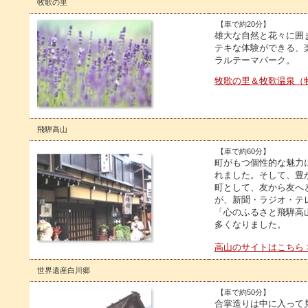
牧歌の里
【車で約20分】
雄大な自然と花々に囲
テキな体験ができる、
ラルテーマパーク。
牧歌の里＆
牧歌温泉（
飛騨高山
【車で約60分】
町がもつ個性的な魅力
れました。そして、豊
町として、友から友へ
が、新聞・ラジオ・テ
「心のふるさと飛騨高
多くなりました。
高山のサイトはこちら 
世界遺産白川郷
【車で約50分】
合掌造りは中に入って