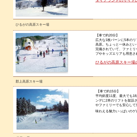
ダイナランドのサイトは
ひるがの高原スキー場
【車で約20分】
広大な1枚バーンに5本の
高原。ちょっと一休みとい
完備されていて、ファミリ
プやキッズエリアも用意さ
ひるがの高原スキー場の
郡上高原スキー場
【車で約15分】
平均斜度11度、最大でも1
ンデに2本のリフトを架設
やファミリーでも安心して
味わえる魅力いっぱいのゲ