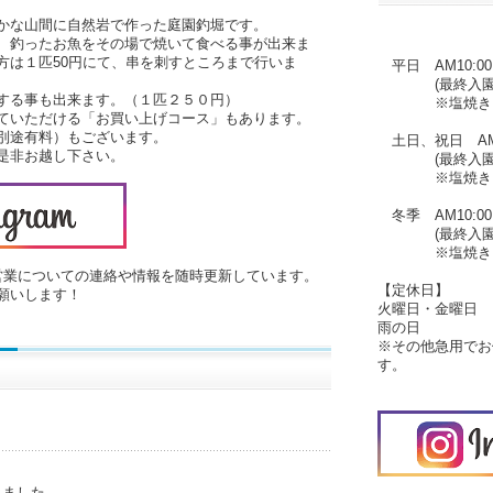
かな山間に自然岩で作った庭園釣堀です。
、釣ったお魚をその場で焼いて食べる事が出来ま
方は１匹50円にて、串を刺すところまで行いま
平日 AM10:
(最終入園PM2
する事も出来ます。（１匹２５０円）
※塩焼き、から
ていただける「お買い上げコース」もあります。
別途有料）もございます。
土日、祝日 AM
是非お越し下さい。
(最終入園PM2
※塩焼き、から
冬季 AM10:
(最終入園PM1
※塩焼き、から
営業についての連絡や情報を随時更新しています。
【定休日】
願いします！
火曜日・金曜日
雨の日
※その他急用でお
す。
しました